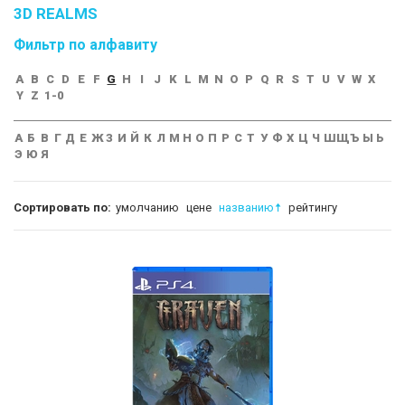
3D REALMS
Фильтр по алфавиту
A
B
C
D
E
F
G
H
I
J
K
L
M
N
O
P
Q
R
S
T
U
V
W
X
Y
Z
1-0
А
Б
В
Г
Д
Е
Ж
З
И
Й
К
Л
М
Н
О
П
Р
С
Т
У
Ф
Х
Ц
Ч
Ш
Щ
Ъ
Ы
Ь
Э
Ю
Я
Сортировать по:
умолчанию
цене
названию
рейтингу