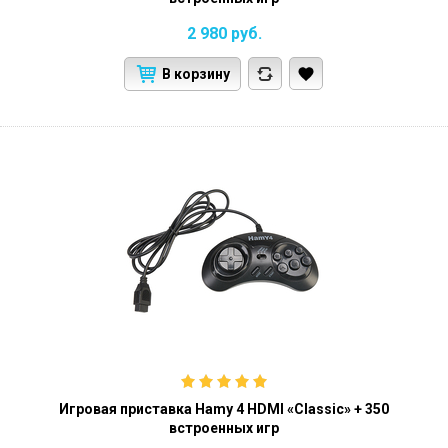
2 980
руб.
В корзину
Игровая приставка Hamy 4 HDMI «Classic» + 350
встроенных игр