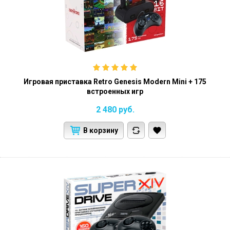
Игровая приставка Retro Genesis Modern Mini + 175
встроенных игр
2 480
руб.
В корзину