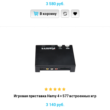
3 580
руб.
В корзину
Игровая приставка Hamy 4 + 577 встроенных игр
3 140
руб.