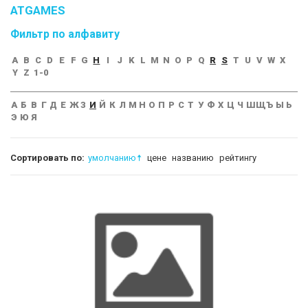
ATGAMES
Фильтр по алфавиту
A
B
C
D
E
F
G
H
I
J
K
L
M
N
O
P
Q
R
S
T
U
V
W
X
Y
Z
1-0
А
Б
В
Г
Д
Е
Ж
З
И
Й
К
Л
М
Н
О
П
Р
С
Т
У
Ф
Х
Ц
Ч
Ш
Щ
Ъ
Ы
Ь
Э
Ю
Я
Сортировать по:
умолчанию
цене
названию
рейтингу