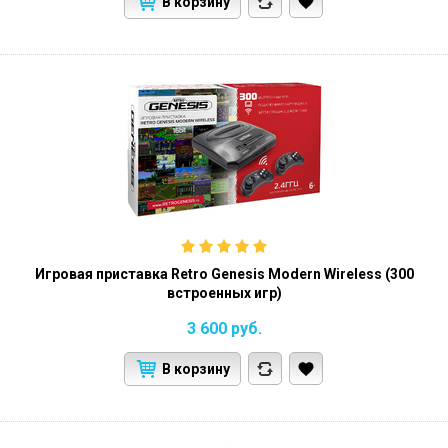
В корзину
Игровая приставка Retro Genesis Modern Wireless (300
встроенных игр)
3 600
руб.
В корзину