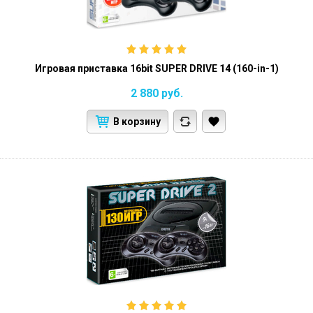
Игровая приставка 16bit SUPER DRIVE 14 (160-in-1)
2 880
руб.
В корзину