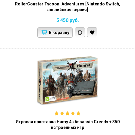
RollerCoaster Tycoon: Adventures [Nintendo Switch,
английская версия]
5 450
руб.
В корзину
Игровая приставка Hamy 4 «Assassin Creed» + 350
встроенных игр