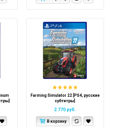
tinum
Farming Simulator 22 [PS4, русские
итры]
субтитры]
2 770
руб.
В корзину