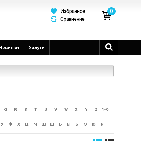
0
Избранное
Сравнение
Новинки
Услуги
Q
R
S
T
U
V
W
X
Y
Z
1-0
У
Ф
Х
Ц
Ч
Ш
Щ
Ъ
Ы
Ь
Э
Ю
Я