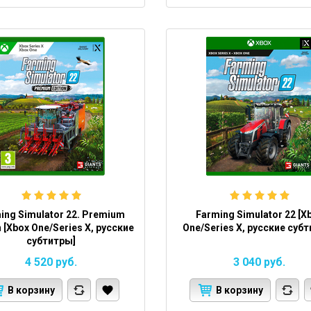
ing Simulator 22. Premium
Farming Simulator 22 [X
n [Xbox One/Series X, русские
One/Series X, русские суб
субтитры]
4 520
руб.
3 040
руб.
В корзину
В корзину