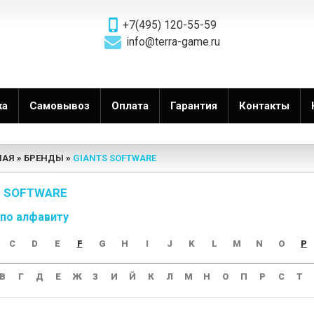
+7(495) 120-55-59
info@terra-game.ru
ка
Самовывоз
Оплата
Гарантия
Контакты
НАЯ
БРЕНДЫ
GIANTS SOFTWARE
S SOFTWARE
 по алфавиту
C
D
E
F
G
H
I
J
K
L
M
N
O
P
В
Г
Д
Е
Ж
З
И
Й
К
Л
М
Н
О
П
Р
С
Т