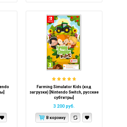
tendo
Farming Simulator Kids (код
ры]
загрузки) [Nintendo Switch, русские
субтитры]
3 200
руб.
В корзину