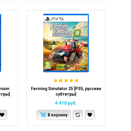
emium
Farming Simulator 25 [PS5, русские
итры]
субтитры]
4 410
руб.
В корзину