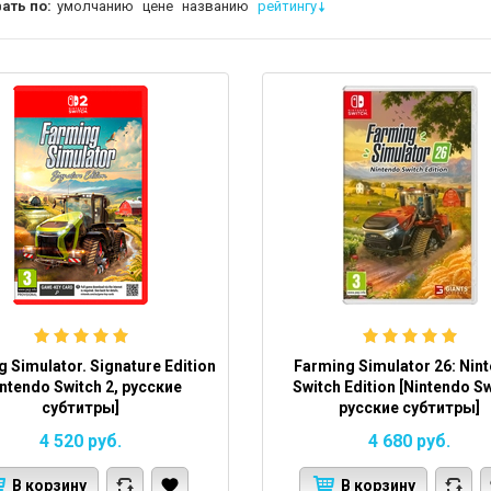
ать по:
умолчанию
цене
названию
рейтингу
 Simulator. Signature Edition
Farming Simulator 26: Nin
intendo Switch 2, русские
Switch Edition [Nintendo Sw
субтитры]
русские субтитры]
4 520
руб.
4 680
руб.
В корзину
В корзину