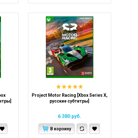
box
Project Motor Racing [Xbox Series X,
титры]
русские субтитры]
6 380
руб.
В корзину