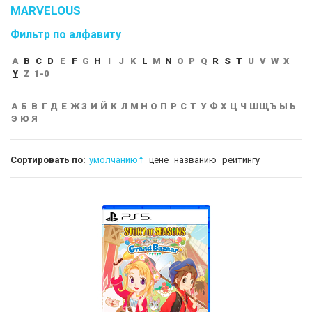
MARVELOUS
Фильтр по алфавиту
A
B
C
D
E
F
G
H
I
J
K
L
M
N
O
P
Q
R
S
T
U
V
W
X
Y
Z
1-0
А
Б
В
Г
Д
Е
Ж
З
И
Й
К
Л
М
Н
О
П
Р
С
Т
У
Ф
Х
Ц
Ч
Ш
Щ
Ъ
Ы
Ь
Э
Ю
Я
Сортировать по:
умолчанию
цене
названию
рейтингу