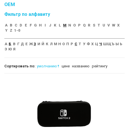
OEM
Фильтр по алфавиту
A
B
C
D
E
F
G
H
I
J
K
L
M
N
O
P
Q
R
S
T
U
V
W
X
Y
Z
1-0
А
Б
В
Г
Д
Е
Ж
З
И
Й
К
Л
М
Н
О
П
Р
С
Т
У
Ф
Х
Ц
Ч
Ш
Щ
Ъ
Ы
Ь
Э
Ю
Я
Сортировать по:
умолчанию
цене
названию
рейтингу