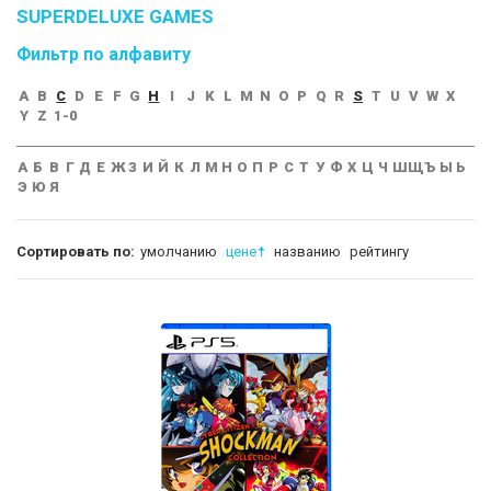
SUPERDELUXE GAMES
Фильтр по алфавиту
A
B
C
D
E
F
G
H
I
J
K
L
M
N
O
P
Q
R
S
T
U
V
W
X
Y
Z
1-0
А
Б
В
Г
Д
Е
Ж
З
И
Й
К
Л
М
Н
О
П
Р
С
Т
У
Ф
Х
Ц
Ч
Ш
Щ
Ъ
Ы
Ь
Э
Ю
Я
Сортировать по:
умолчанию
цене
названию
рейтингу