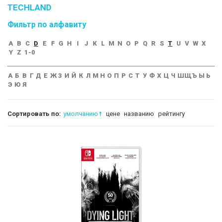
TECHLAND
Фильтр по алфавиту
A
B
C
D
E
F
G
H
I
J
K
L
M
N
O
P
Q
R
S
T
U
V
W
X
Y
Z
1-0
А
Б
В
Г
Д
Е
Ж
З
И
Й
К
Л
М
Н
О
П
Р
С
Т
У
Ф
Х
Ц
Ч
Ш
Щ
Ъ
Ы
Ь
Э
Ю
Я
Сортировать по:
умолчанию
цене
названию
рейтингу