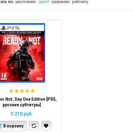
ать по:
умолчанию
цене
названию
рейтингу
or Not. Day One Edition [PS5,
русские субтитры]
5 210
руб.
В корзину