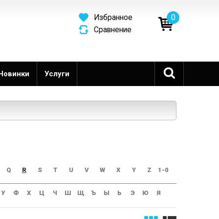
0
Избранное
Сравнение
Новинки
Услуги
Q
R
S
T
U
V
W
X
Y
Z
1-0
У
Ф
Х
Ц
Ч
Ш
Щ
Ъ
Ы
Ь
Э
Ю
Я