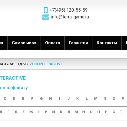
+7(495) 120-55-59
info@terra-game.ru
ка
Самовывоз
Оплата
Гарантия
Контакты
НАЯ
БРЕНДЫ
VOID INTERACTIVE
NTERACTIVE
 по алфавиту
C
D
E
F
G
H
I
J
K
L
M
N
O
P
В
Г
Д
Е
Ж
З
И
Й
К
Л
М
Н
О
П
Р
С
Т