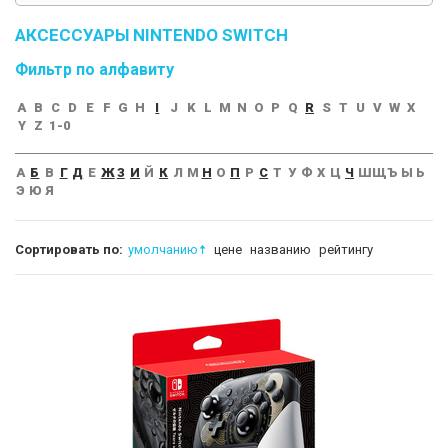
АКСЕССУАРЫ NINTENDO SWITCH
Фильтр по алфавиту
A
B
C
D
E
F
G
H
I
J
K
L
M
N
O
P
Q
R
S
T
U
V
W
X
Y
Z
1-0
А
Б
В
Г
Д
Е
Ж
З
И
Й
К
Л
М
Н
О
П
Р
С
Т
У
Ф
Х
Ц
Ч
Ш
Щ
Ъ
Ы
Ь
Э
Ю
Я
Сортировать по:
умолчанию
цене
названию
рейтингу