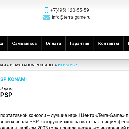
+7(495) 120-55-59
info@terra-game.ru
ка
Самовывоз
Оплата
Гарантия
Контакты
НАЯ
PLAYSTATION PORTABLE
ИГРЫ PSP
PSP KONAMI
найдены
 PSP
портативной консоли – лучшие игры! Центр «Terra-Game» 
вной консоли PSP, которую можно назвать настоящим фено
ована в далёком 2003 году, прошла несколько инкарнаций 