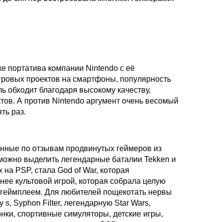
ке портатива компании Nintendo с её
гровых проектов на смартфоны, популярность
ь обходит благодаря высокому качеству,
ов. А против Nintendo аргумент очень весомый
ть раз.
анные по отзывам продвинутых геймеров из
 можно выделить легендарные баталии Tekken и
на PSP, стала God of War, которая
ее культовой игрой, которая собрала целую
м геймплеем. Для любителей пощекотать нервы
 s, Syphon Filter, легендарную Star Wars,
онки, спортивные симуляторы, детские игры,