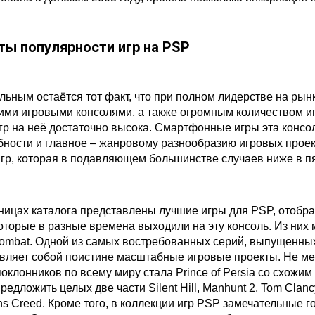
ты популярности игр на PSP
льным остаётся тот факт, что при полном лидерстве на рын
ми игровыми консолями, а также огромным количеством и
гр на неё достаточно высока. Смартфонные игры эта консол
ности и главное – жанровому разнообразию игровых проект
игр, которая в подавляющем большинстве случаев ниже в пя
ницах каталога представлены лучшие игры для PSP, отобр
которые в разные времена выходили на эту консоль. Из них
Kombat. Одной из самых востребованных серий, выпущенных 
вляет собой поистине масштабные игровые проекты. Не мен
оклонников по всему миру стала Prince of Persia со схожи
едложить целых две части Silent Hill, Manhunt 2, Tom Clancy
ns Creed. Кроме того, в коллекции игр PSP замечательные г