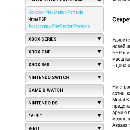
Консоли PlayStation Portable
Секре
Игры PSP
Аксессуары PlayStation Portable
XBOX SERIES
Удивите
новейши
XBOX ONE
PSP и и
масштаб
XBOX 360
– цена 
NINTENDO SWITCH
На стра
GAME & WATCH
сотни, 
Mortal 
NINTENDO DS
предста
армию п
16-BIT
можно пр
Assassi
8-BIT