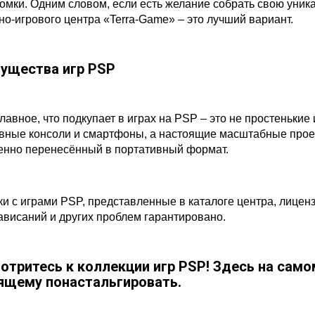
омки. Одним словом, если есть желание собрать свою уник
но-игрового центра «Terra-Game» – это лучший вариант.
ущества игр PSP
лавное, что подкупает в играх на PSP – это не простенькие
вные консоли и смартфоны, а настоящие масштабные проект
енно перенесённый в портативный формат.
ки с играми PSP, представленные в каталоге центра, лиценз
зависаний и других проблем гарантировано.
отритесь к коллекции игр PSP! Здесь на само
ящему понастальгировать.