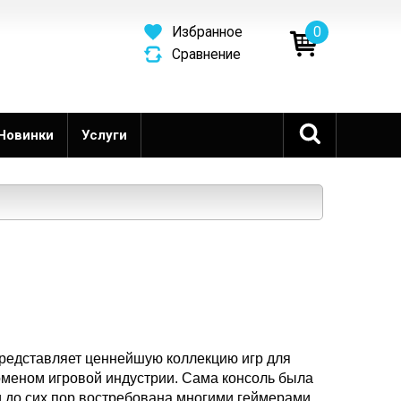
0
Избранное
Сравнение
Новинки
Услуги
представляет ценнейшую коллекцию игр для
меном игровой индустрии. Сама консоль была
и до сих пор востребована многими геймерами.