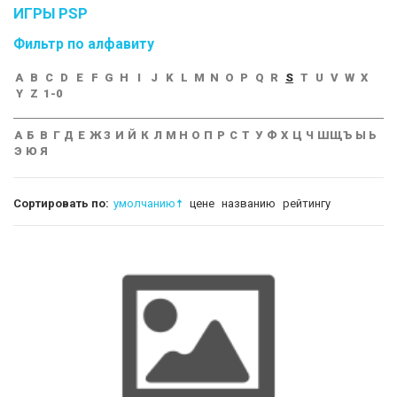
ИГРЫ PSP
Фильтр по алфавиту
A
B
C
D
E
F
G
H
I
J
K
L
M
N
O
P
Q
R
S
T
U
V
W
X
Y
Z
1-0
А
Б
В
Г
Д
Е
Ж
З
И
Й
К
Л
М
Н
О
П
Р
С
Т
У
Ф
Х
Ц
Ч
Ш
Щ
Ъ
Ы
Ь
Э
Ю
Я
Сортировать по:
умолчанию
цене
названию
рейтингу