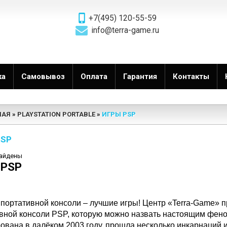
+7(495) 120-55-59
info@terra-game.ru
ка
Самовывоз
Оплата
Гарантия
Контакты
НАЯ
PLAYSTATION PORTABLE
ИГРЫ PSP
PSP
найдены
 PSP
портативной консоли – лучшие игры! Центр «Terra-Game» 
вной консоли PSP, которую можно назвать настоящим фено
ована в далёком 2003 году, прошла несколько инкарнаций 