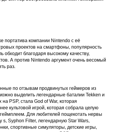
ке портатива компании Nintendo с её
гровых проектов на смартфоны, популярность
ь обходит благодаря высокому качеству,
ов. А против Nintendo аргумент очень весомый
ть раз.
анные по отзывам продвинутых геймеров из
 можно выделить легендарные баталии Tekken и
на PSP, стала God of War, которая
ее культовой игрой, которая собрала целую
м геймплеем. Для любителей пощекотать нервы
 s, Syphon Filter, легендарную Star Wars,
онки, спортивные симуляторы, детские игры,