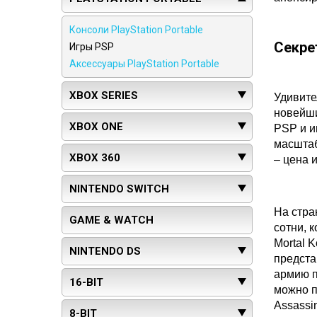
Консоли PlayStation Portable
Секре
Игры PSP
Аксессуары PlayStation Portable
XBOX SERIES
Удивите
новейши
XBOX ONE
PSP и и
масштаб
XBOX 360
– цена 
NINTENDO SWITCH
На стра
GAME & WATCH
сотни, 
Mortal 
NINTENDO DS
предста
армию п
16-BIT
можно пр
Assassi
8-BIT