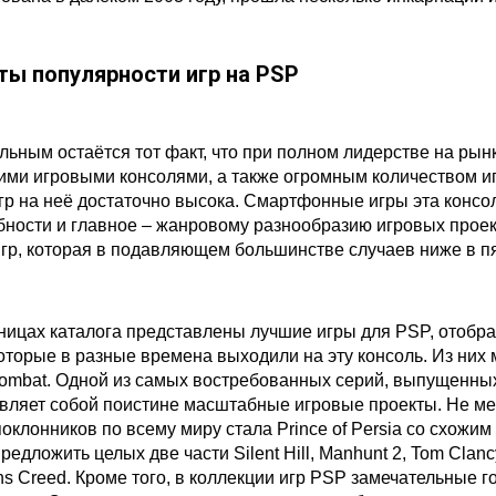
ты популярности игр на PSP
льным остаётся тот факт, что при полном лидерстве на рын
ми игровыми консолями, а также огромным количеством и
гр на неё достаточно высока. Смартфонные игры эта консол
ности и главное – жанровому разнообразию игровых проект
игр, которая в подавляющем большинстве случаев ниже в пя
ницах каталога представлены лучшие игры для PSP, отобр
которые в разные времена выходили на эту консоль. Из них
Kombat. Одной из самых востребованных серий, выпущенных 
вляет собой поистине масштабные игровые проекты. Не мен
оклонников по всему миру стала Prince of Persia со схожи
едложить целых две части Silent Hill, Manhunt 2, Tom Clancy
ns Creed. Кроме того, в коллекции игр PSP замечательные г