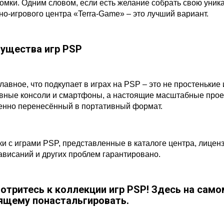
омки. Одним словом, если есть желание собрать свою уник
но-игрового центра «Terra-Game» – это лучший вариант.
ущества игр PSP
лавное, что подкупает в играх на PSP – это не простенькие
вные консоли и смартфоны, а настоящие масштабные проект
енно перенесённый в портативный формат.
ки с играми PSP, представленные в каталоге центра, лиценз
зависаний и других проблем гарантировано.
отритесь к коллекции игр PSP! Здесь на само
ящему понастальгировать.