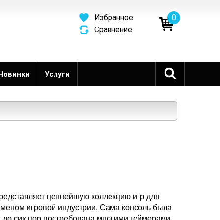
0
Избранное
Сравнение
Новинки
Услуги
представляет ценнейшую коллекцию игр для
меном игровой индустрии. Сама консоль была
и до сих пор востребована многими геймерами.