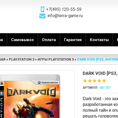
+7(495) 120-55-59
info@terra-game.ru
ка
Самовывоз
Оплата
Гарантия
Контакты
НАЯ
PLAYSTATION 3
ИГРЫ PLAYSTATION 3
DARK VOID [PS3, АНГЛ
DARK VOID [PS3
АРТИКУЛ:
001737
Dark Void - это з
разработанная ко
полный тайн и оп
решать головолом