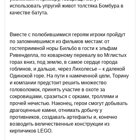
использовать упругий живот толстяка Бомбура в
качестве батута.
Вместе с полюбившимися героям игроки пройдут
по запомнившимся из фильмов местам: от
гостеприимной норы Бильбо в гости к эльфам
Ривенделла, по коварному перевалу во Мглистых
горах вниз, под землю, в самое сердце города
гоблинов, и дальше, через Лихолесье – к далекой
Одинокой горе. На пути к намеченной цели, Торину
и компании предстоит решить множество
головоломок, принять участие в охоте за
сокровищами, сразиться с орками, троллями и
прочей нечистью. Наконец, герои смогут добывать
драгоценные камни, отнимать добычу у
противников, создавать артефакты и, конечно
возводить величественные конструкции из
кирпичиков LEGO.