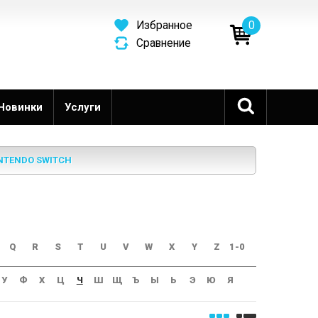
0
Избранное
Сравнение
Новинки
Услуги
NTENDO SWITCH
Q
R
S
T
U
V
W
X
Y
Z
1-0
У
Ф
Х
Ц
Ч
Ш
Щ
Ъ
Ы
Ь
Э
Ю
Я