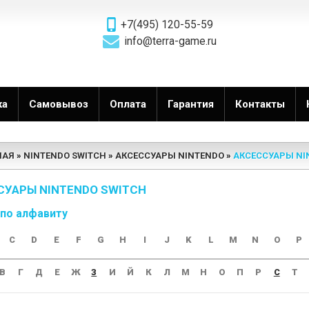
+7(495) 120-55-59
info@terra-game.ru
ка
Самовывоз
Оплата
Гарантия
Контакты
НАЯ
NINTENDO SWITCH
АКСЕССУАРЫ NINTENDO
АКСЕССУАРЫ NI
СУАРЫ NINTENDO SWITCH
 по алфавиту
C
D
E
F
G
H
I
J
K
L
M
N
O
P
В
Г
Д
Е
Ж
З
И
Й
К
Л
М
Н
О
П
Р
С
Т