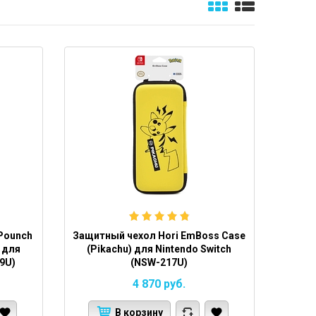
Pounch
Защитный чехол Hori EmBoss Case
 для
(Pikachu) для Nintendo Switch
9U)
(NSW-217U)
4 870
руб.
В корзину