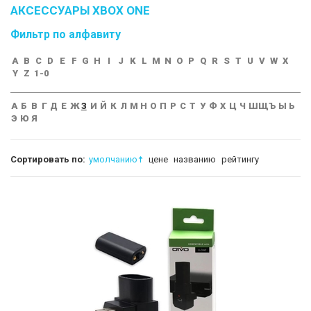
АКСЕССУАРЫ XBOX ONE
Фильтр по алфавиту
A
B
C
D
E
F
G
H
I
J
K
L
M
N
O
P
Q
R
S
T
U
V
W
X
Y
Z
1-0
А
Б
В
Г
Д
Е
Ж
З
И
Й
К
Л
М
Н
О
П
Р
С
Т
У
Ф
Х
Ц
Ч
Ш
Щ
Ъ
Ы
Ь
Э
Ю
Я
Сортировать по:
умолчанию
цене
названию
рейтингу