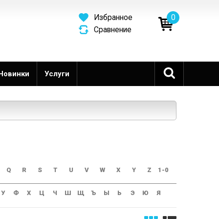
0
Избранное
Сравнение
Новинки
Услуги
Q
R
S
T
U
V
W
X
Y
Z
1-0
У
Ф
Х
Ц
Ч
Ш
Щ
Ъ
Ы
Ь
Э
Ю
Я