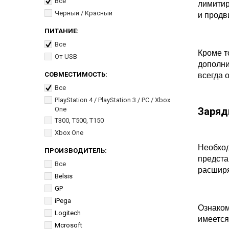
Все
лимитир
Черный / Красный
и продв
ПИТАНИЕ:
Все
Кроме т
От USB
дополни
СОВМЕСТИМОСТЬ:
всегда 
Все
PlayStation 4 / PlayStation 3 / PC / Xbox
One
Заряд
T300, T500, T150
Xbox One
Необход
ПРОИЗВОДИТЕЛЬ:
предста
Все
расширя
Belsis
GP
iPega
Ознаком
Logitech
имеется
Mcrosoft