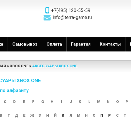
+7(495) 120-55-59
info@terra-game.ru
ка
Самовывоз
Оплата
Гарантия
Контакты
НАЯ
XBOX ONE
АКСЕССУАРЫ XBOX ONE
СУАРЫ XBOX ONE
 по алфавиту
C
D
E
F
G
H
I
J
K
L
M
N
O
P
В
Г
Д
Е
Ж
З
И
Й
К
Л
М
Н
О
П
Р
С
Т