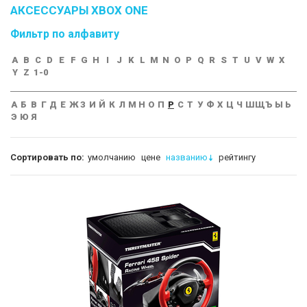
АКСЕССУАРЫ XBOX ONE
Фильтр по алфавиту
A
B
C
D
E
F
G
H
I
J
K
L
M
N
O
P
Q
R
S
T
U
V
W
X
Y
Z
1-0
А
Б
В
Г
Д
Е
Ж
З
И
Й
К
Л
М
Н
О
П
Р
С
Т
У
Ф
Х
Ц
Ч
Ш
Щ
Ъ
Ы
Ь
Э
Ю
Я
Сортировать по:
умолчанию
цене
названию
рейтингу