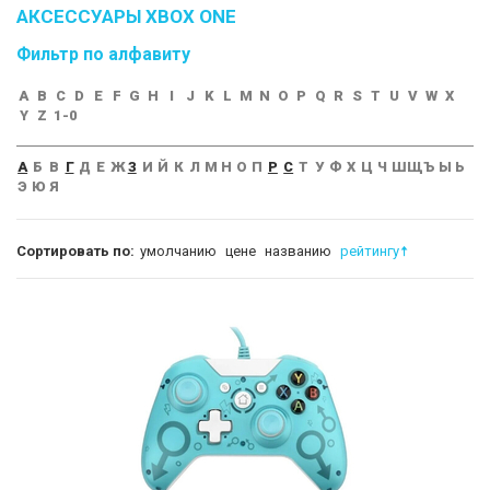
АКСЕССУАРЫ XBOX ONE
Фильтр по алфавиту
A
B
C
D
E
F
G
H
I
J
K
L
M
N
O
P
Q
R
S
T
U
V
W
X
Y
Z
1-0
А
Б
В
Г
Д
Е
Ж
З
И
Й
К
Л
М
Н
О
П
Р
С
Т
У
Ф
Х
Ц
Ч
Ш
Щ
Ъ
Ы
Ь
Э
Ю
Я
Сортировать по:
умолчанию
цене
названию
рейтингу