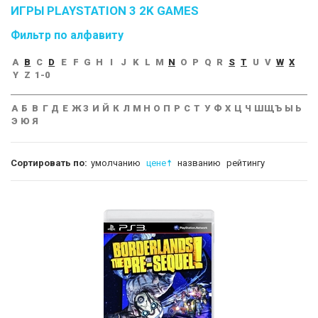
ИГРЫ PLAYSTATION 3 2K GAMES
Фильтр по алфавиту
A
B
C
D
E
F
G
H
I
J
K
L
M
N
O
P
Q
R
S
T
U
V
W
X
Y
Z
1-0
А
Б
В
Г
Д
Е
Ж
З
И
Й
К
Л
М
Н
О
П
Р
С
Т
У
Ф
Х
Ц
Ч
Ш
Щ
Ъ
Ы
Ь
Э
Ю
Я
Сортировать по:
умолчанию
цене
названию
рейтингу