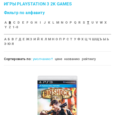
ИГРЫ PLAYSTATION 3 2K GAMES
Фильтр по алфавиту
A
B
C
D
E
F
G
H
I
J
K
L
M
N
O
P
Q
R
S
T
U
V
W
X
Y
Z
1-0
А
Б
В
Г
Д
Е
Ж
З
И
Й
К
Л
М
Н
О
П
Р
С
Т
У
Ф
Х
Ц
Ч
Ш
Щ
Ъ
Ы
Ь
Э
Ю
Я
Сортировать по:
умолчанию
цене
названию
рейтингу