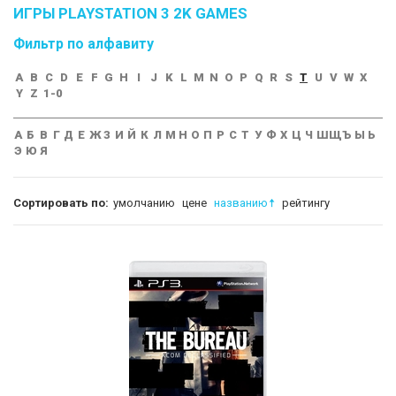
ИГРЫ PLAYSTATION 3 2K GAMES
Фильтр по алфавиту
A
B
C
D
E
F
G
H
I
J
K
L
M
N
O
P
Q
R
S
T
U
V
W
X
Y
Z
1-0
А
Б
В
Г
Д
Е
Ж
З
И
Й
К
Л
М
Н
О
П
Р
С
Т
У
Ф
Х
Ц
Ч
Ш
Щ
Ъ
Ы
Ь
Э
Ю
Я
Сортировать по:
умолчанию
цене
названию
рейтингу