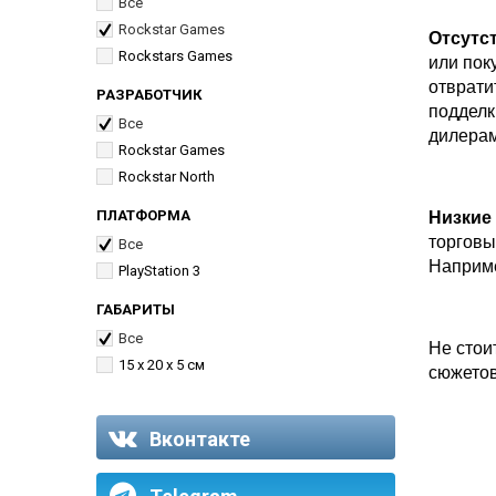
Все
Rockstar Games
Отсутс
Rockstars Games
или пок
отврати
РАЗРАБОТЧИК
подделк
Все
дилерам
Rockstar Games
Rockstar North
ПЛАТФОРМА
Низкие
торговы
Все
Наприме
PlayStation 3
ГАБАРИТЫ
Все
Не стои
15 x 20 x 5 см
сюжетов
Вконтакте