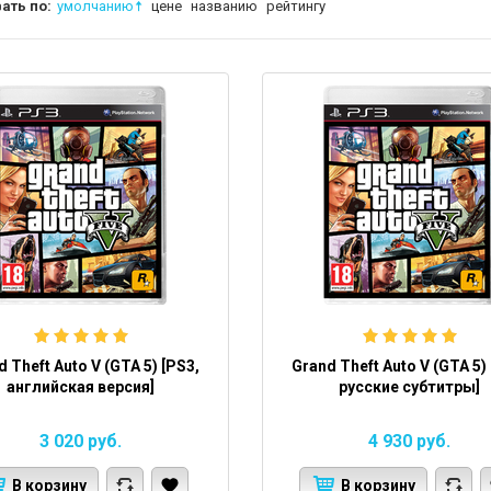
ать по:
умолчанию
цене
названию
рейтингу
 Theft Auto V (GTA 5) [PS3,
Grand Theft Auto V (GTA 5)
английская версия]
русские субтитры]
3 020
руб.
4 930
руб.
В корзину
В корзину