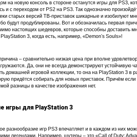
ом на новую консоль в стороне останутся игры для PS3, ко
сь и с переходом от PS2 на PS3. Так однозначно произойдё
еки старых версий ТВ-приставок шикарные и изобилуют мн
ибо будут продублированы. Вот и обозначилась первая прич
мимо настоящих шедевров, которые способны доставить мно
PlayStation 3, когда есть, например, «Demon's Souls»!
причина – сравнительно низкая цена при вполне удовлетвор
агружаются. Да, они не всегда демонстрируют устойчивую ч
ть домашней игровой коллекции, то она на PlayStation 3 в
торую придётся собирать для новых приставок. Причём есл
имой разницы в качестве изображения нет.
е игры для PlayStation 3
е разнообразие игр PS3 впечатляет и в каждом из них мож
ми легендами. Например, шутеры – это «Call of Duty: Advanc