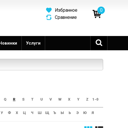
0
Избранное
Сравнение
Новинки
Услуги
Q
R
S
T
U
V
W
X
Y
Z
1-0
У
Ф
Х
Ц
Ч
Ш
Щ
Ъ
Ы
Ь
Э
Ю
Я