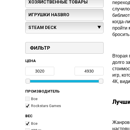
ХОЗЯЙСТВЕННЫЕ ТОВАРЫ
переход
случило
ИГРУШКИ HASBRO
библиот
когда-л
STEAM DECK
пройти 
бросить 
ФИЛЬТР
Вторая 
ЦЕНА
долго з
стоимос
игр, ко
4К, вид
ПРОИЗВОДИТЕЛЬ
Все
Лучши
Rockstars Games
ВЕС
Жанрово
Все
настоящи