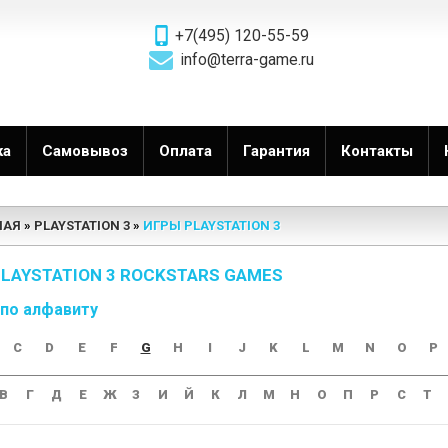
+7(495) 120-55-59
info@terra-game.ru
ка
Самовывоз
Оплата
Гарантия
Контакты
НАЯ
PLAYSTATION 3
ИГРЫ PLAYSTATION 3
LAYSTATION 3 ROCKSTARS GAMES
 по алфавиту
C
D
E
F
G
H
I
J
K
L
M
N
O
P
В
Г
Д
Е
Ж
З
И
Й
К
Л
М
Н
О
П
Р
С
Т