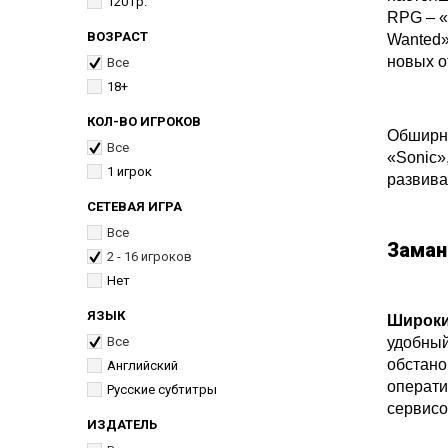
120 гр.
RPG – «D
ВОЗРАСТ
Wanted»
новых о
Все
18+
КОЛ-ВО ИГРОКОВ
Обширна
Все
«Sonic»
1 игрок
развива
СЕТЕВАЯ ИГРА
Все
Заман
2 - 16 игроков
Нет
ЯЗЫК
Широки
Все
удобный
обстано
Английский
операти
Русские субтитры
сервисо
ИЗДАТЕЛЬ