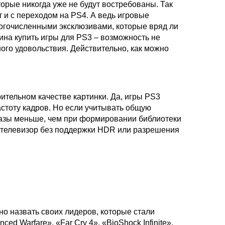
торые никогда уже не будут востребованы. Так
т и с переходом на PS4. А ведь игровые
огочисленными эксклюзивами, которые вряд ли
ина купить игры для PS3 – возможность не
го удовольствия. Действительно, как можно
ительном качестве картинки. Да, игры PS3
астоту кадров. Но если учитывать общую
 разы меньше, чем при формировании библиотеки
и телевизор без поддержки HDR или разрешения
но назвать своих лидеров, которые стали
ed Warfare», «Far Cry 4», «BioShock Infinite»,