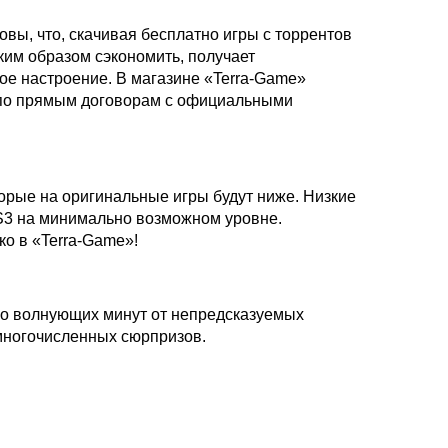
вы, что, скачивая бесплатно игры с торрентов
ким образом сэкономить, получает
хое настроение. В магазине «Terra-Game»
я по прямым договорам с официальными
торые на оригинальные игры будут ниже. Низкие
S3 на минимально возможном уровне.
ко в «Terra-Game»!
ало волнующих минут от непредсказуемых
многочисленных сюрпризов.