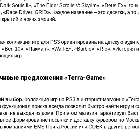
ark Souls II», «The Elder Scrolls V: Skyrim», «Deus Ex», гон
, «Race Driver: GRID». Каждое название – это десятки, а то
ткрытий и ярких эмоций.
я коллекция игр для PS3 ориентирована на детскую ауди
, «Ben 10», «Пакман», «Wall-E», «Barbie», «Rio», «История
ющих игр.
чивые предложения «Terra-Game»
й выбор.
Коллекция игр на PS3 в интернет-магазине «Terr
 функционал поиска всегда позволит быстро найти игру и со
вке, не выходя из дома. При этом магазин гарантирует быст
вное формирование посылки и доставку курьером по Москв
в компаниями EMS Почта России или CDEK в другие регио