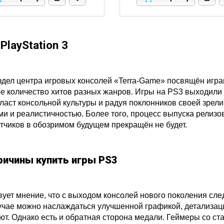
PlayStation 3
здел центра игровых консолей «Terra-Game» посвящён играм
е количество хитов разных жанров. Игры на PS3 выходили 
ласт консольной культуры и радуя поклонников своей зре
ми и реалистичностью. Более того, процесс выпуска релизо
тчиков в обозримом будущем прекращён не будет.
ричины купить игры PS3
ует мнение, что с выходом консолей нового поколения след
учае можно наслаждаться улучшенной графикой, детализац
ют. Однако есть и обратная сторона медали. Геймеры со ста