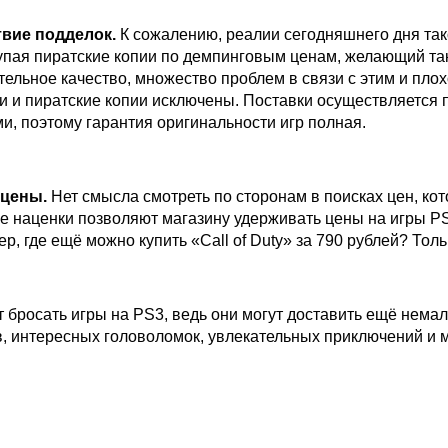
твие подделок.
К сожалению, реалии сегодняшнего дня тако
упая пиратские копии по демпинговым ценам, желающий та
тельное качество, множество проблем в связи с этим и пло
и и пиратские копии исключены. Поставки осуществляетс
и, поэтому гарантия оригинальности игр полная.
 цены.
Нет смысла смотреть по сторонам в поисках цен, ко
е наценки позволяют магазину удерживать цены на игры P
р, где ещё можно купить «Call of Duty» за 790 рублей? Толь
т бросать игры на PS3, ведь они могут доставить ещё нем
, интересных головоломок, увлекательных приключений и 