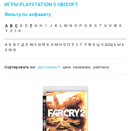
ИГРЫ PLAYSTATION 3 UBISOFT
Фильтр по алфавиту
A
B
C
D
E
F
G
H
I
J
K
L
M
N
O
P
Q
R
S
T
U
V
W
X
Y
Z
1-0
А
Б
В
Г
Д
Е
Ж
З
И
Й
К
Л
М
Н
О
П
Р
С
Т
У
Ф
Х
Ц
Ч
Ш
Щ
Ъ
Ы
Ь
Э
Ю
Я
Сортировать по:
умолчанию
цене
названию
рейтингу