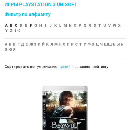
ИГРЫ PLAYSTATION 3 UBISOFT
Фильтр по алфавиту
A
B
C
D
E
F
G
H
I
J
K
L
M
N
O
P
Q
R
S
T
U
V
W
X
Y
Z
1-0
А
Б
В
Г
Д
Е
Ж
З
И
Й
К
Л
М
Н
О
П
Р
С
Т
У
Ф
Х
Ц
Ч
Ш
Щ
Ъ
Ы
Ь
Э
Ю
Я
Сортировать по:
умолчанию
цене
названию
рейтингу