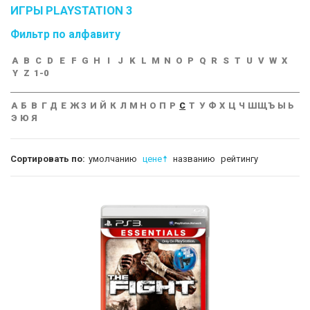
ИГРЫ PLAYSTATION 3
Фильтр по алфавиту
A
B
C
D
E
F
G
H
I
J
K
L
M
N
O
P
Q
R
S
T
U
V
W
X
Y
Z
1-0
А
Б
В
Г
Д
Е
Ж
З
И
Й
К
Л
М
Н
О
П
Р
С
Т
У
Ф
Х
Ц
Ч
Ш
Щ
Ъ
Ы
Ь
Э
Ю
Я
Сортировать по:
умолчанию
цене
названию
рейтингу