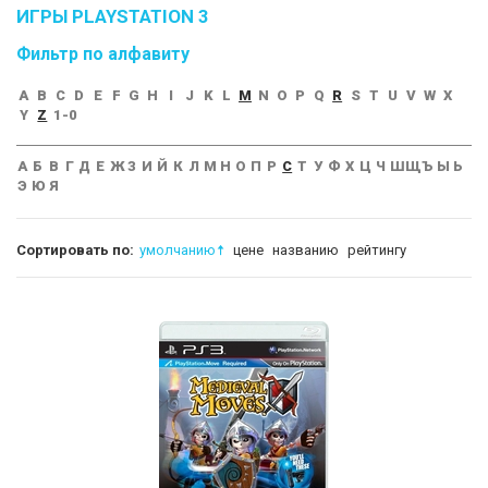
ИГРЫ PLAYSTATION 3
Фильтр по алфавиту
A
B
C
D
E
F
G
H
I
J
K
L
M
N
O
P
Q
R
S
T
U
V
W
X
Y
Z
1-0
А
Б
В
Г
Д
Е
Ж
З
И
Й
К
Л
М
Н
О
П
Р
С
Т
У
Ф
Х
Ц
Ч
Ш
Щ
Ъ
Ы
Ь
Э
Ю
Я
Сортировать по:
умолчанию
цене
названию
рейтингу