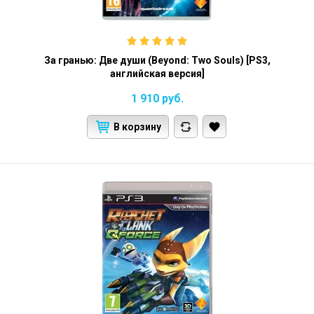
За гранью: Две души (Beyond: Two Souls) [PS3,
английская версия]
1 910
руб.
В корзину