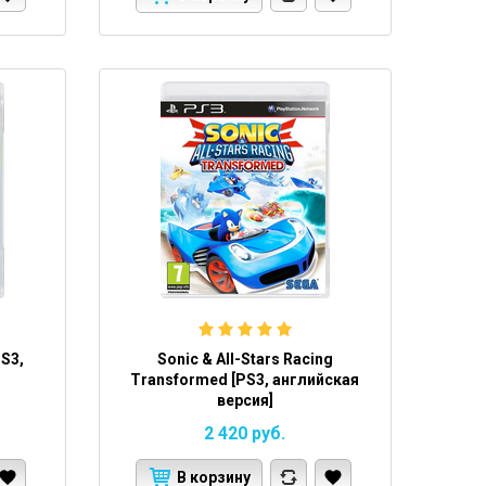
PS3,
Sonic & All-Stars Racing
Transformed [PS3, английская
версия]
2 420
руб.
В корзину