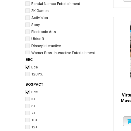
Bandai Namco Entertainment
2K Games
Activision
Sony
Electronic Arts
Ubisoft
Disney Interactive
Warner Bros. Interactive Entertainment
ВЕС
THQ Nordic
SCEE
Все
Sony Interactive Entertainment
120 гр.
ВОЗРАСТ
Все
Virt
3+
Move
6+
7+
10+
12+