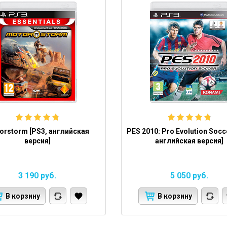
orstorm [PS3, английская
PES 2010: Pro Evolution Socc
версия]
английская версия]
3 190
руб.
5 050
руб.
В корзину
В корзину