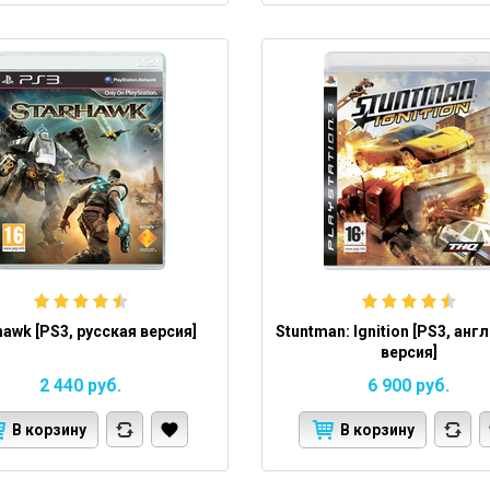
hawk [PS3, русская версия]
Stuntman: Ignition [PS3, анг
версия]
2 440
руб.
6 900
руб.
В корзину
В корзину