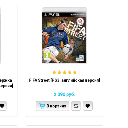
держка
FIFA Street [PS3, английская версия]
версия]
2 090
руб.
В корзину