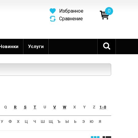
0
Избранное
Сравнение
Новинки
Услуги
Q
R
S
T
U
V
W
X
Y
Z
1-0
У
Ф
Х
Ц
Ч
Ш
Щ
Ъ
Ы
Ь
Э
Ю
Я