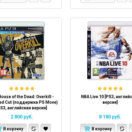
ouse of the Dead: Overkill -
NBA Live 10 [PS3, англий
ed Cut (поддержка PS Move)
версия]
PS3, английская версия]
2 800
руб.
8 180
руб.
В корзину
В корзину