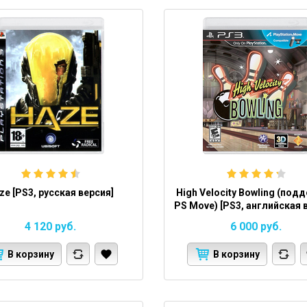
ze [PS3, русская версия]
High Velocity Bowling (под
PS Move) [PS3, английская 
4 120
руб.
6 000
руб.
В корзину
В корзину