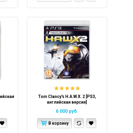
лийская
Tom Clancy's H.A.W.X. 2 [PS3,
английская версия]
6 000
руб.
В корзину