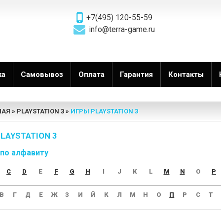
+7(495) 120-55-59
info@terra-game.ru
ка
Самовывоз
Оплата
Гарантия
Контакты
НАЯ
PLAYSTATION 3
ИГРЫ PLAYSTATION 3
LAYSTATION 3
 по алфавиту
C
D
E
F
G
H
I
J
K
L
M
N
O
P
В
Г
Д
Е
Ж
З
И
Й
К
Л
М
Н
О
П
Р
С
Т