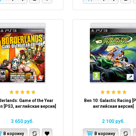
derlands: Game of the Year
Ben 10: Galactic Racing [
on [PS3, английская версия]
английская версия]
3 650
руб.
2 100
руб.
В корзину
В корзину