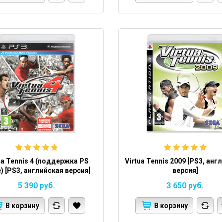
ua Tennis 4 (поддержка PS
Virtua Tennis 2009 [PS3, анг
) [PS3, английская версия]
версия]
5 390
руб.
3 650
руб.
В корзину
В корзину