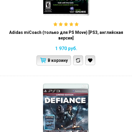
Adidas miCoach (только для PS Move) [PS3, английская
версия]
1 970
руб.
В корзину