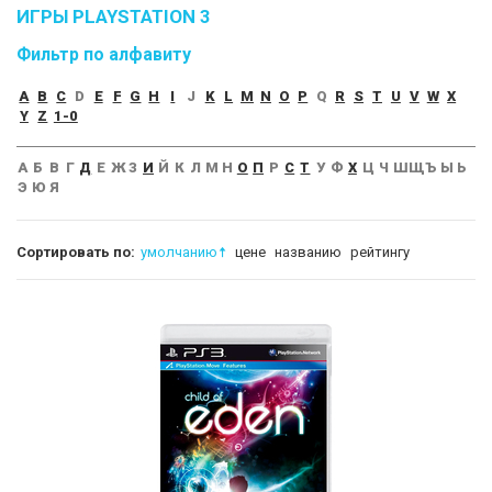
ИГРЫ PLAYSTATION 3
Фильтр по алфавиту
A
B
C
D
E
F
G
H
I
J
K
L
M
N
O
P
Q
R
S
T
U
V
W
X
Y
Z
1-0
А
Б
В
Г
Д
Е
Ж
З
И
Й
К
Л
М
Н
О
П
Р
С
Т
У
Ф
Х
Ц
Ч
Ш
Щ
Ъ
Ы
Ь
Э
Ю
Я
Сортировать по:
умолчанию
цене
названию
рейтингу