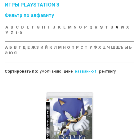
ИГРЫ PLAYSTATION 3
Фильтр по алфавиту
A
B
C
D
E
F
G
H
I
J
K
L
M
N
O
P
Q
R
S
T
U
V
W
X
Y
Z
1-0
А
Б
В
Г
Д
Е
Ж
З
И
Й
К
Л
М
Н
О
П
Р
С
Т
У
Ф
Х
Ц
Ч
Ш
Щ
Ъ
Ы
Ь
Э
Ю
Я
Сортировать по:
умолчанию
цене
названию
рейтингу