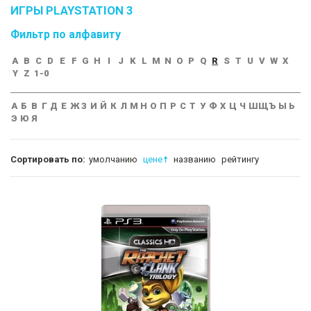
ИГРЫ PLAYSTATION 3
Фильтр по алфавиту
A
B
C
D
E
F
G
H
I
J
K
L
M
N
O
P
Q
R
S
T
U
V
W
X
Y
Z
1-0
А
Б
В
Г
Д
Е
Ж
З
И
Й
К
Л
М
Н
О
П
Р
С
Т
У
Ф
Х
Ц
Ч
Ш
Щ
Ъ
Ы
Ь
Э
Ю
Я
Сортировать по:
умолчанию
цене
названию
рейтингу