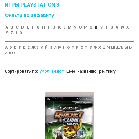
ИГРЫ PLAYSTATION 3
Фильтр по алфавиту
A
B
C
D
E
F
G
H
I
J
K
L
M
N
O
P
Q
R
S
T
U
V
W
X
Y
Z
1-0
А
Б
В
Г
Д
Е
Ж
З
И
Й
К
Л
М
Н
О
П
Р
С
Т
У
Ф
Х
Ц
Ч
Ш
Щ
Ъ
Ы
Ь
Э
Ю
Я
Сортировать по:
умолчанию
цене
названию
рейтингу