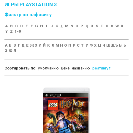
ИГРЫ PLAYSTATION 3
Фильтр по алфавиту
A
B
C
D
E
F
G
H
I
J
K
L
M
N
O
P
Q
R
S
T
U
V
W
X
Y
Z
1-0
А
Б
В
Г
Д
Е
Ж
З
И
Й
К
Л
М
Н
О
П
Р
С
Т
У
Ф
Х
Ц
Ч
Ш
Щ
Ъ
Ы
Ь
Э
Ю
Я
Сортировать по:
умолчанию
цене
названию
рейтингу