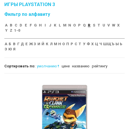
ИГРЫ PLAYSTATION 3
Фильтр по алфавиту
A
B
C
D
E
F
G
H
I
J
K
L
M
N
O
P
Q
R
S
T
U
V
W
X
Y
Z
1-0
А
Б
В
Г
Д
Е
Ж
З
И
Й
К
Л
М
Н
О
П
Р
С
Т
У
Ф
Х
Ц
Ч
Ш
Щ
Ъ
Ы
Ь
Э
Ю
Я
Сортировать по:
умолчанию
цене
названию
рейтингу