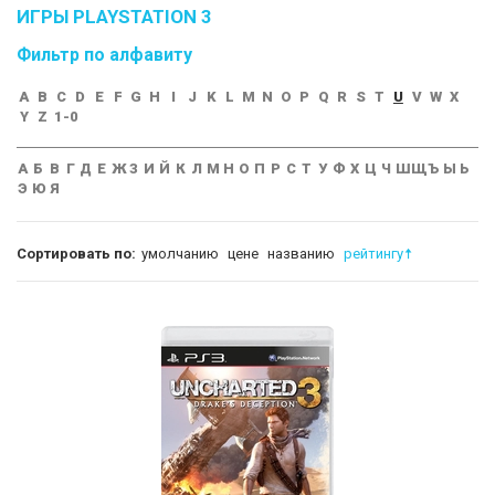
ИГРЫ PLAYSTATION 3
Фильтр по алфавиту
A
B
C
D
E
F
G
H
I
J
K
L
M
N
O
P
Q
R
S
T
U
V
W
X
Y
Z
1-0
А
Б
В
Г
Д
Е
Ж
З
И
Й
К
Л
М
Н
О
П
Р
С
Т
У
Ф
Х
Ц
Ч
Ш
Щ
Ъ
Ы
Ь
Э
Ю
Я
Сортировать по:
умолчанию
цене
названию
рейтингу