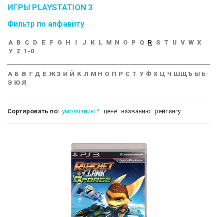
ИГРЫ PLAYSTATION 3
Фильтр по алфавиту
A
B
C
D
E
F
G
H
I
J
K
L
M
N
O
P
Q
R
S
T
U
V
W
X
Y
Z
1-0
А
Б
В
Г
Д
Е
Ж
З
И
Й
К
Л
М
Н
О
П
Р
С
Т
У
Ф
Х
Ц
Ч
Ш
Щ
Ъ
Ы
Ь
Э
Ю
Я
Сортировать по:
умолчанию
цене
названию
рейтингу