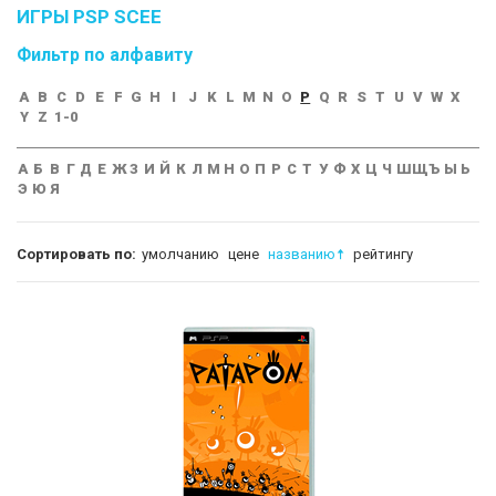
ИГРЫ PSP SCEE
Фильтр по алфавиту
A
B
C
D
E
F
G
H
I
J
K
L
M
N
O
P
Q
R
S
T
U
V
W
X
Y
Z
1-0
А
Б
В
Г
Д
Е
Ж
З
И
Й
К
Л
М
Н
О
П
Р
С
Т
У
Ф
Х
Ц
Ч
Ш
Щ
Ъ
Ы
Ь
Э
Ю
Я
Сортировать по:
умолчанию
цене
названию
рейтингу