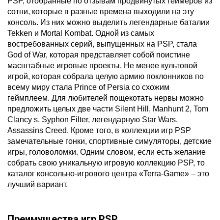
PSP, отобранные по отзывам продвинутых геймеров из
сотни, которые в разные времена выходили на эту
консоль. Из них можно выделить легендарные баталии
Tekken и Mortal Kombat. Одной из самых
востребованных серий, выпущенных на PSP, стала
God of War, которая представляет собой поистине
масштабные игровые проекты. Не менее культовой
игрой, которая собрала целую армию поклонников по
всему миру стала Prince of Persia со схожим
геймплеем. Для любителей пощекотать нервы можно
предложить целых две части Silent Hill, Manhunt 2, Tom
Clancy s, Syphon Filter, легендарную Star Wars,
Assassins Creed. Кроме того, в коллекции игр PSP
замечательные гонки, спортивные симуляторы, детские
игры, головоломки. Одним словом, если есть желание
собрать свою уникальную игровую коллекцию PSP, то
каталог консольно-игрового центра «Terra-Game» – это
лучший вариант.
Преимущества игр PSP