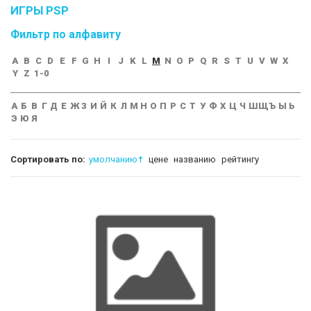
ИГРЫ PSP
Фильтр по алфавиту
A
B
C
D
E
F
G
H
I
J
K
L
M
N
O
P
Q
R
S
T
U
V
W
X
Y
Z
1-0
А
Б
В
Г
Д
Е
Ж
З
И
Й
К
Л
М
Н
О
П
Р
С
Т
У
Ф
Х
Ц
Ч
Ш
Щ
Ъ
Ы
Ь
Э
Ю
Я
Сортировать по:
умолчанию
цене
названию
рейтингу