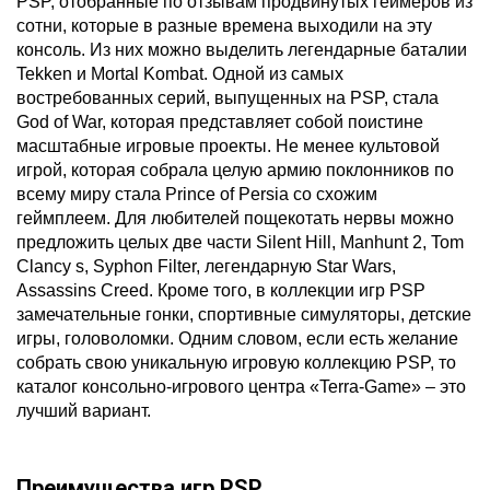
PSP, отобранные по отзывам продвинутых геймеров из
сотни, которые в разные времена выходили на эту
консоль. Из них можно выделить легендарные баталии
Tekken и Mortal Kombat. Одной из самых
востребованных серий, выпущенных на PSP, стала
God of War, которая представляет собой поистине
масштабные игровые проекты. Не менее культовой
игрой, которая собрала целую армию поклонников по
всему миру стала Prince of Persia со схожим
геймплеем. Для любителей пощекотать нервы можно
предложить целых две части Silent Hill, Manhunt 2, Tom
Clancy s, Syphon Filter, легендарную Star Wars,
Assassins Creed. Кроме того, в коллекции игр PSP
замечательные гонки, спортивные симуляторы, детские
игры, головоломки. Одним словом, если есть желание
собрать свою уникальную игровую коллекцию PSP, то
каталог консольно-игрового центра «Terra-Game» – это
лучший вариант.
Преимущества игр PSP