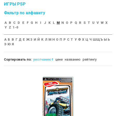
ИГРЫ PSP
Фильтр по алфавиту
A
B
C
D
E
F
G
H
I
J
K
L
M
N
O
P
Q
R
S
T
U
V
W
X
Y
Z
1-0
А
Б
В
Г
Д
Е
Ж
З
И
Й
К
Л
М
Н
О
П
Р
С
Т
У
Ф
Х
Ц
Ч
Ш
Щ
Ъ
Ы
Ь
Э
Ю
Я
Сортировать по:
умолчанию
цене
названию
рейтингу