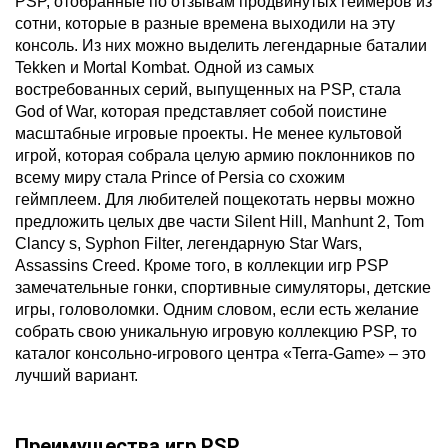
PSP, отобранные по отзывам продвинутых геймеров из
сотни, которые в разные времена выходили на эту
консоль. Из них можно выделить легендарные баталии
Tekken и Mortal Kombat. Одной из самых
востребованных серий, выпущенных на PSP, стала
God of War, которая представляет собой поистине
масштабные игровые проекты. Не менее культовой
игрой, которая собрала целую армию поклонников по
всему миру стала Prince of Persia со схожим
геймплеем. Для любителей пощекотать нервы можно
предложить целых две части Silent Hill, Manhunt 2, Tom
Clancy s, Syphon Filter, легендарную Star Wars,
Assassins Creed. Кроме того, в коллекции игр PSP
замечательные гонки, спортивные симуляторы, детские
игры, головоломки. Одним словом, если есть желание
собрать свою уникальную игровую коллекцию PSP, то
каталог консольно-игрового центра «Terra-Game» – это
лучший вариант.
Преимущества игр PSP