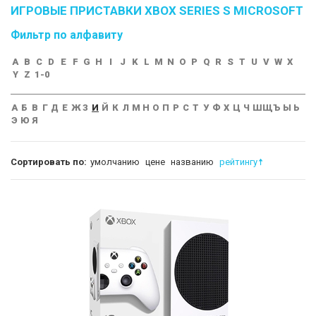
ИГРОВЫЕ ПРИСТАВКИ XBOX SERIES S MICROSOFT
Фильтр по алфавиту
A
B
C
D
E
F
G
H
I
J
K
L
M
N
O
P
Q
R
S
T
U
V
W
X
Y
Z
1-0
А
Б
В
Г
Д
Е
Ж
З
И
Й
К
Л
М
Н
О
П
Р
С
Т
У
Ф
Х
Ц
Ч
Ш
Щ
Ъ
Ы
Ь
Э
Ю
Я
Сортировать по:
умолчанию
цене
названию
рейтингу