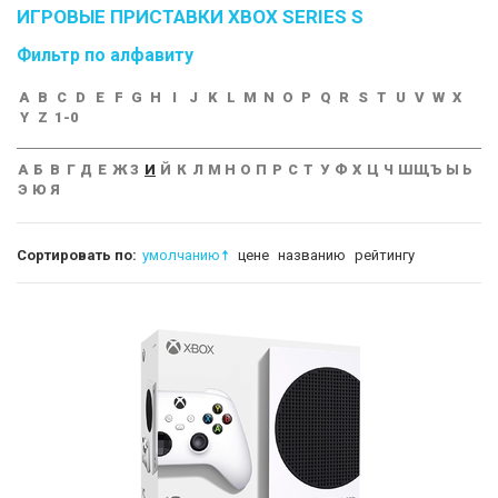
ИГРОВЫЕ ПРИСТАВКИ XBOX SERIES S
Фильтр по алфавиту
A
B
C
D
E
F
G
H
I
J
K
L
M
N
O
P
Q
R
S
T
U
V
W
X
Y
Z
1-0
А
Б
В
Г
Д
Е
Ж
З
И
Й
К
Л
М
Н
О
П
Р
С
Т
У
Ф
Х
Ц
Ч
Ш
Щ
Ъ
Ы
Ь
Э
Ю
Я
Сортировать по:
умолчанию
цене
названию
рейтингу