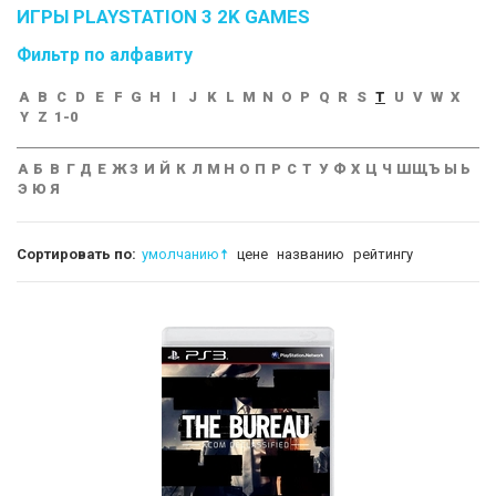
ИГРЫ PLAYSTATION 3 2K GAMES
Фильтр по алфавиту
A
B
C
D
E
F
G
H
I
J
K
L
M
N
O
P
Q
R
S
T
U
V
W
X
Y
Z
1-0
А
Б
В
Г
Д
Е
Ж
З
И
Й
К
Л
М
Н
О
П
Р
С
Т
У
Ф
Х
Ц
Ч
Ш
Щ
Ъ
Ы
Ь
Э
Ю
Я
Сортировать по:
умолчанию
цене
названию
рейтингу